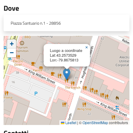
Dove
Piazza Santuario n.1 - 28856
+
×
Luogo a coordinate
−
Lat:43.2573529
Lon:-79.8675813
Leaflet
|
©
OpenStreetMap
contributors
Contatti