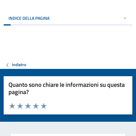
INDICE DELLA PAGINA
Indietro
Quanto sono chiare le informazioni su questa
pagina?
Valuta da 1 a 5 stelle la pagina
Valuta 1 stelle su 5
Valuta 2 stelle su 5
Valuta 3 stelle su 5
Valuta 4 stelle su 5
Valuta 5 stelle su 5