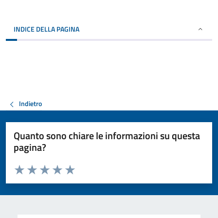
INDICE DELLA PAGINA
Indietro
Quanto sono chiare le informazioni su questa
pagina?
Valuta da 1 a 5 stelle la pagina
Valuta 1 stelle su 5
Valuta 2 stelle su 5
Valuta 3 stelle su 5
Valuta 4 stelle su 5
Valuta 5 stelle su 5